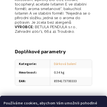
tocopheryl acetate (vitamin E ve stabilní
formě), aroma smetanové*, bakuchiol
(vitamin A ve stabilní formě). *Nejedná se o
přírodní složku, jedná se o aroma do
potravin. Je zcela bez alergenů.
VÝROBCE:
BETULA PENDULA s.r.o.,
Zahradní 400/1, 664 41 Troubsko.
Doplňkové parametry
Kategorie
:
Dárková balení
Hmotnost
:
0.34 kg
EAN
:
8594173700333
Používáme cookies, abychom Vám umožnili pohodlné