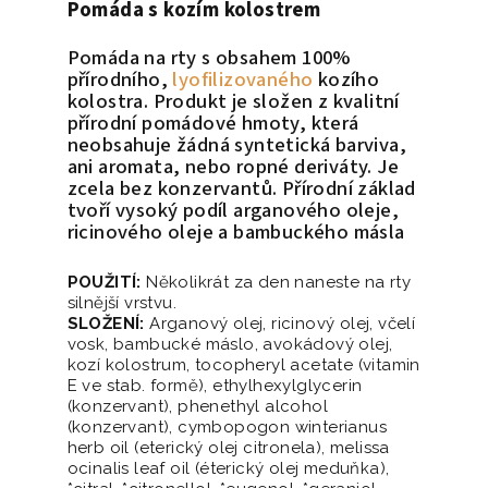
Pomáda s kozím kolostrem
Pomáda na rty s obsahem 100%
přírodního,
lyofilizovaného
kozího
kolostra. Produkt je složen z kvalitní
přírodní pomádové hmoty, která
neobsahuje žádná syntetická barviva,
ani aromata, nebo ropné deriváty. Je
zcela bez konzervantů. Přírodní základ
tvoří vysoký podíl arganového oleje,
ricinového oleje a bambuckého másla
POUŽITÍ:
Několikrát za den naneste na rty
silnější vrstvu.
SLOŽENÍ:
Arganový olej, ricinový olej, včelí
vosk, bambucké máslo, avokádový olej,
kozí kolostrum, tocopheryl acetate (vitamin
E ve stab. formě), ethylhexylglycerin
(konzervant), phenethyl alcohol
(konzervant), cymbopogon winterianus
herb oil (eterický olej citronela), melissa
ocinalis leaf oil (éterický olej meduňka),