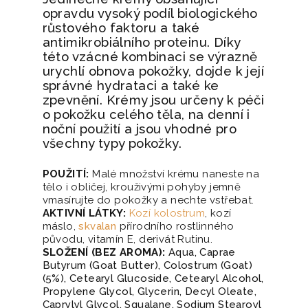
opravdu vysoký podíl biologického
růstového faktoru a také
antimikrobiálního proteinu. Díky
této vzácné kombinaci se výrazně
urychlí obnova pokožky, dojde k její
správné hydrataci a také ke
zpevnění. Krémy jsou určeny k péči
o pokožku celého těla, na denní i
noční použití a jsou vhodné pro
všechny typy pokožky.
POUŽITÍ:
Malé množství krému naneste na
tělo i obličej, krouživými pohyby jemně
vmasírujte do pokožky a nechte vstřebat.
AKTIVNÍ LÁTKY:
Kozí kolostrum
, kozí
máslo,
skvalan
přírodního rostlinného
původu, vitamín E, derivát Rutinu.
SLOŽENÍ (BEZ AROMA):
Aqua, Caprae
Butyrum (Goat Butter), Colostrum (Goat)
(5%), Cetearyl Glucoside, Cetearyl Alcohol,
Propylene Glycol, Glycerin, Decyl Oleate,
Caprylyl Glycol, Squalane, Sodium Stearoyl