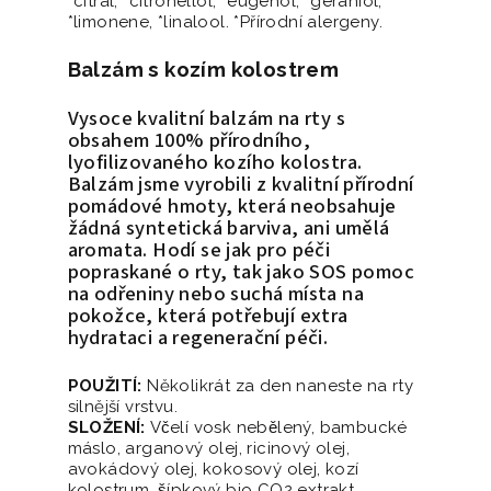
*citral, *citronellol, *eugenol, *geraniol,
*limonene, *linalool. *Přírodní alergeny.
Balzám s kozím kolostrem
Vysoce kvalitní balzám na rty s
obsahem 100% přírodního,
lyofilizovaného kozího kolostra.
Balzám jsme vyrobili z kvalitní přírodní
pomádové hmoty, která neobsahuje
žádná syntetická barviva, ani umělá
aromata. Hodí se jak pro péči
popraskané o rty, tak jako SOS pomoc
na odřeniny nebo suchá místa na
pokožce, která potřebují extra
hydrataci a regenerační péči.
POUŽITÍ:
Několikrát za den naneste na rty
silnější vrstvu.
SLOŽENÍ:
Včelí vosk nebělený, bambucké
máslo, arganový olej, ricinový olej,
avokádový olej, kokosový olej, kozí
kolostrum, šípkový bio CO2 extrakt,