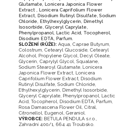
Glutamate, Lonicera Japonica Flower
Extract , Lonicera Caprifolium Flower
Extract, Disodium Rutinyl Disulfate, Sodium
Chloride, Ethylhexylglycerin, Dimethyl
Isosorbide, Glyceryl Caprylate,
Phenylpropanol, Lactic Acid, Tocopherol,
Disodium EDTA, Parfum.
SLOŽENÍ (RŮŽE):
Aqua, Caprae Butyrum,
Colostrum, Cetearyl Glucoside, Cetearyl
Alcohol, Propylene Glycol, Decyl Oleate,
Glycerin, Caprylyl Glycol, Squalane,
Sodium Stearoyl Glutamate, Lonicera
Japonica Flower Extract, Lonicera
Caprifolium Flower Extract, Disodium
Rutinyl Disulfate, Sodium Chloride,
Ethylhexylglycerin, Dimethyl Isosorbide,
Glyceryl Caprylate, Phenylpropanol, Lactic
Acid, Tocopherol, Disodium EDTA, Parfum,
Rosa Damascena Flower Oil, Citral,
Citronellol, Eugenol, Geraniol.
VÝROBCE:
BETULA PENDULA s.r.o.,
Zahradní 400/1, 664 41 Troubsko.