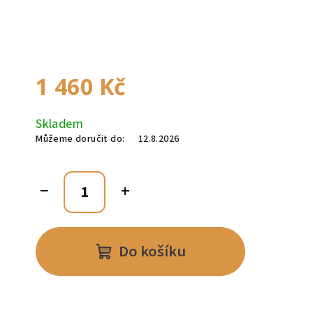
1 460 Kč
Měrná
Skladem
cena:
Můžeme doručit do:
12.8.2026
−
+
Do košíku