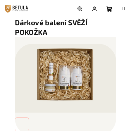
Přejít
na
obsah
Nákupní
Hledat
Přihlášení
Dárkové balení SVĚŽÍ
POKOŽKA
košík