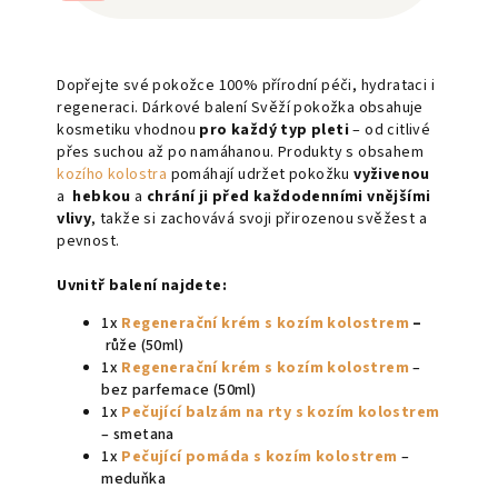
Dopřejte své pokožce 100% přírodní péči, hydrataci i
regeneraci. Dárkové balení Svěží pokožka obsahuje
kosmetiku vhodnou
pro
každý typ pleti
– od citlivé
přes suchou až po namáhanou. Produkty s obsahem
kozího kolostra
pomáhají udržet pokožku
vyživenou
a
hebkou
a
chrání ji před každodenními vnějšími
vlivy
, takže si zachovává svoji přirozenou svěžest a
pevnost.
Uvnitř balení najdete:
1x
Regenerační krém s kozím kolostrem
–
růže (50ml)
1x
Regenerační krém s kozím kolostrem
–
bez parfemace (50ml)
1x
Pečující balzám na rty s kozím kolostrem
– smetana
1x
Pečující pomáda s kozím kolostrem
–
meduňka