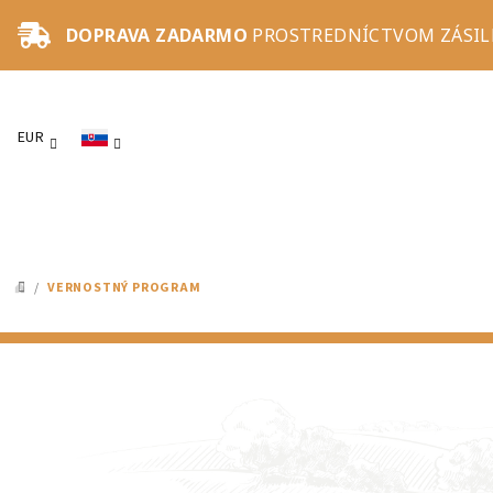
Prejsť
DOPRAVA ZADARMO
PROSTREDNÍCTVOM ZÁSILK
na
obsah
EUR
/
VERNOSTNÝ PROGRAM
DOMOV