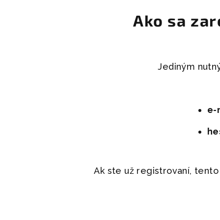
Ako sa za
Jediným nutný
e-
he
Ak ste už registrovaní, ten