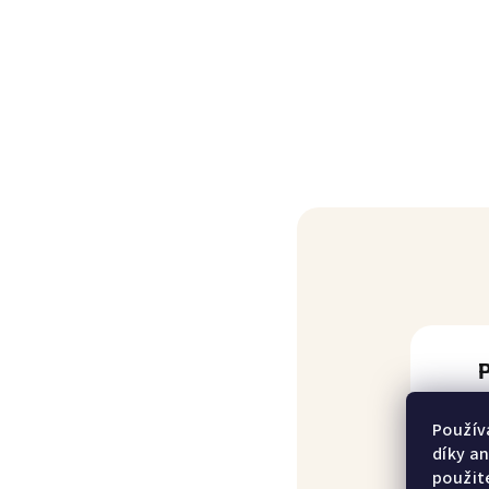
Použív
díky a
použit