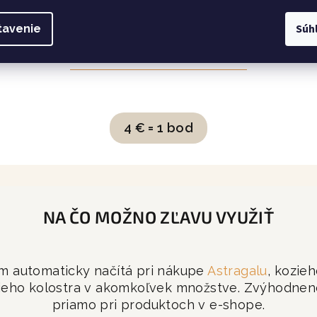
150 bodov
=
zľava 7 %
Súh
tavenie
300 bodov
=
zľava 10 %
4
€
= 1 bod
NA ČO MOŽNO ZĽAVU VYUŽIŤ
ám automaticky načítá pri nákupe
Astragalu
, kozieh
ieho kolostra v akomkoľvek množstve. Zvýhodnené
priamo pri produktoch v e-shope.