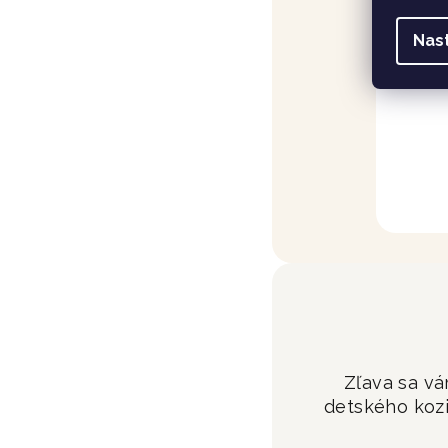
Nas
Zľava sa v
detského koz