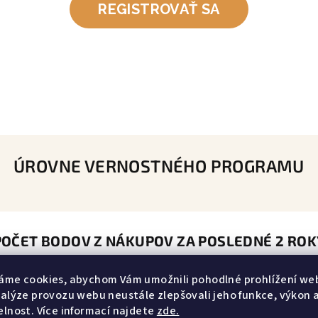
REGISTROVAŤ SA
ÚROVNE VERNOSTNÉHO PROGRAMU
POČET BODOV Z NÁKUPOV ZA POSLEDNÉ 2 ROK
áme cookies, abychom Vám umožnili pohodlné prohlížení we
nalýze provozu webu neustále zlepšovali jeho funkce, výkon 
50 bodov
=
sleva 4 %
elnost. Více informací najdete
zde.