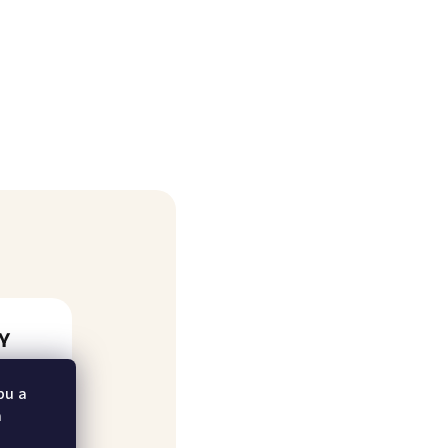
Y
bu a
a