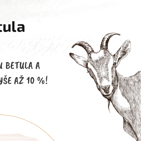
tula
 BETULA A
ŠE AŽ 10 %!