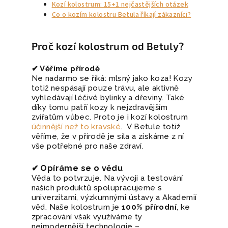
Kozí kolostrum: 15+1 nejčastějších otázek
Co o kozím kolostru Betula říkají zákazníci?
Proč kozí kolostrum od Betuly?
✔ Věříme přírodě
Ne nadarmo se říká: mlsný jako koza! Kozy
totiž nespásají pouze trávu, ale aktivně
vyhledávají léčivé bylinky a dřeviny. Také
díky tomu patří kozy k nejzdravějším
zvířatům vůbec. Proto je i kozí kolostrum
účinnější než to kravské
. V Betule totiž
věříme, že v přírodě je síla a získáme z ní
vše potřebné pro naše zdraví.
✔ Opíráme se o vědu
Věda to potvrzuje. Na vývoji a testování
našich produktů spolupracujeme s
univerzitami, výzkumnými ústavy a Akademií
věd. Naše kolostrum je
100% přírodní
, ke
zpracování však využíváme ty
nejmodernější technologie –