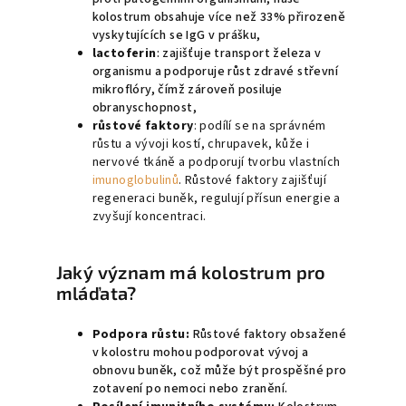
kolostrum obsahuje více než 33% přirozeně
vyskytujících se IgG v prášku,
lactoferin
: zajišťuje transport železa v
organismu a podporuje růst zdravé střevní
mikroflóry, čímž zároveň posiluje
obranyschopnost,
růstové faktory
: podílí se na správném
růstu a vývoji kostí, chrupavek, kůže i
nervové tkáně a podporují tvorbu vlastních
imunoglobulinů
. Růstové faktory zajišťují
regeneraci buněk, regulují přísun energie a
zvyšují koncentraci.
Jaký význam má kolostrum pro
mláďata?
Podpora růstu:
Růstové faktory obsažené
v kolostru mohou podporovat vývoj a
obnovu buněk, což může být prospěšné pro
zotavení po nemoci nebo zranění.