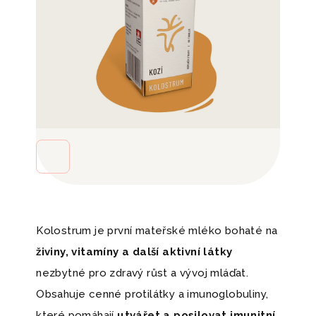
Kolostrum je první mateřské mléko bohaté na
živiny, vitamíny a další aktivní látky
nezbytné pro zdravý růst a vývoj mláďat.
Obsahuje cenné protilátky a imunoglobuliny,
které pomáhají
utvářet a posilovat imunitní