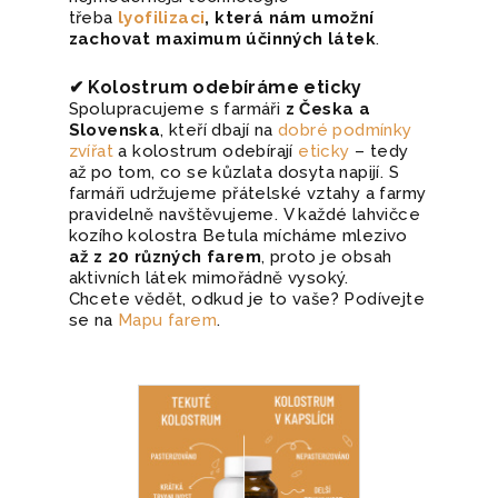
třeba
lyofilizaci
, která nám umožní
zachovat maximum účinných látek
.
✔ Kolostrum odebíráme eticky
Spolupracujeme s farmáři
z Česka a
Slovenska
, kteří dbají na
dobré podmínky
zvířat
a kolostrum odebírají
eticky
– tedy
až po tom, co se kůzlata dosyta napijí. S
farmáři udržujeme přátelské vztahy a farmy
pravidelně navštěvujeme. V každé lahvičce
kozího kolostra Betula mícháme mlezivo
až z 20 různých farem
, proto je obsah
aktivních látek mimořádně vysoký.
Chcete vědět, odkud je to vaše? Podívejte
se na
Mapu farem
.