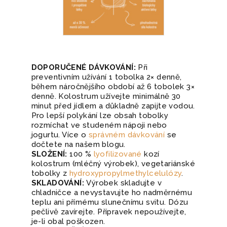
DOPORUČENÉ DÁVKOVÁNÍ:
Při
preventivním užívání 1 tobolka 2× denně,
během náročnějšího období až 6 tobolek 3×
denně. Kolostrum užívejte minimálně 30
minut před jídlem a důkladně zapijte vodou.
Pro lepší polykání lze obsah tobolky
rozmíchat ve studeném nápoji nebo
jogurtu. Více o
správném dávkování
se
dočtete na našem blogu.
SLOŽENÍ:
100 %
lyofilizované
kozí
kolostrum (mléčný výrobek), vegetariánské
tobolky z
hydroxypropylmethylcelulózy
.
SKLADOVÁNÍ:
Výrobek skladujte v
chladničce a nevystavujte ho nadměrnému
teplu ani přímému slunečnímu svitu. Dózu
pečlivě zavírejte. Přípravek nepoužívejte,
je-li obal poškozen.