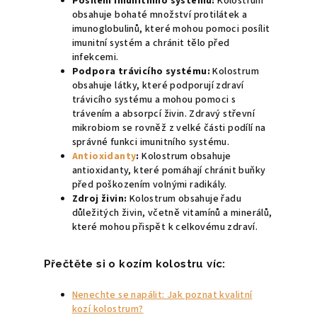
Posílení imunitního systému:
Kolostrum
obsahuje bohaté množství protilátek a
imunoglobulinů, které mohou pomoci posílit
imunitní systém a chránit tělo před
infekcemi.
Podpora trávicího systému:
Kolostrum
obsahuje látky, které podporují zdraví
trávicího systému a mohou pomoci s
trávením a absorpcí živin. Zdravý střevní
mikrobiom se rovněž z velké části podílí na
správné funkci imunitního systému.
Antioxidanty
:
Kolostrum obsahuje
antioxidanty, které pomáhají chránit buňky
před poškozením volnými radikály.
Zdroj živin:
Kolostrum obsahuje řadu
důležitých živin, včetně vitamínů a minerálů,
které mohou přispět k celkovému zdraví.
Přečtěte si o kozím kolostru víc:
Nenechte se napálit: Jak poznat kvalitní
kozí kolostrum?