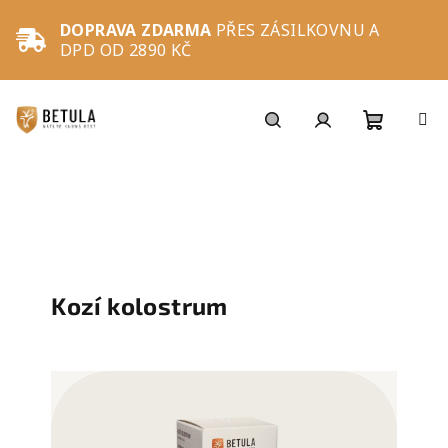
Přejít
na
DOPRAVA ZDARMA
PŘES ZÁSILKOVNU A
obsah
DPD OD 2890 KČ
Nákupní
Hledat
Přihlášení
košík
Kozí kolostrum