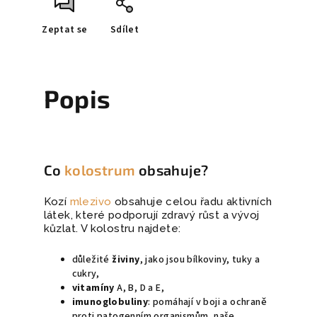
Zeptat se
Sdílet
Popis
Co
kolostrum
obsahuje?
Kozí
mlezivo
obsahuje celou řadu aktivních
látek, které podporují zdravý růst a vývoj
kůzlat. V kolostru najdete:
důležité
živiny
, jako jsou bílkoviny, tuky a
cukry,
vitamíny
A, B, D a E,
imunoglobuliny
: pomáhají v boji a ochraně
proti patogenním organismům, naše