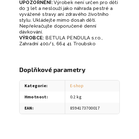
UPOZORNĚNÍ:
Výrobek není určen pro děti
do 3 let a neslouží jako náhrada pestré a
vyvážené stravy ani zdravého životního
stylu. Ukládejte mimo dosah dětí.
Nepřekračujte doporučené denní
dávkování.
VÝROBCE:
BETULA PENDULA s.r.o.,
Zahradní 400/1, 664 41 Troubsko
Doplňkové parametry
Kategorie
:
E-shop
Hmotnost
:
0.2 kg
EAN
:
8594173700017