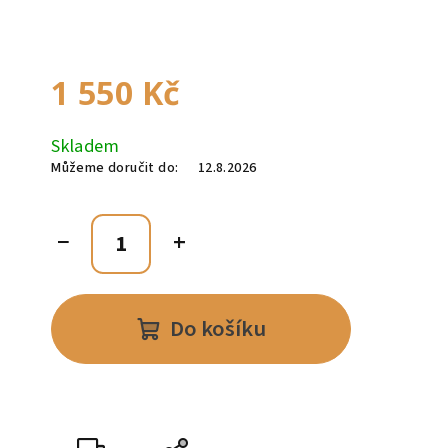
1 550 Kč
Měrná
Skladem
cena:
Můžeme doručit do:
12.8.2026
−
+
Do košíku