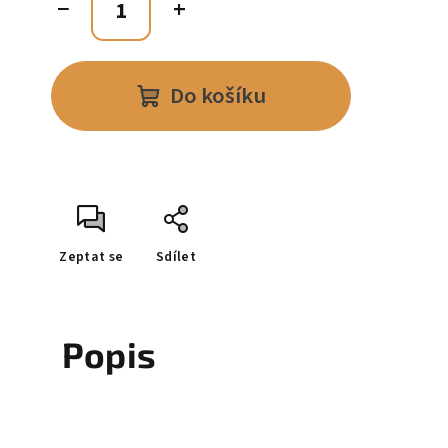
−
+
Do košíku
Zeptat se
Sdílet
Popis