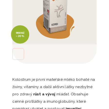
990 Kč
–20 %
Kolostrum je první mateřské mléko bohaté na
živiny, vitamíny a další aktivní látky nezbytné
pro zdravý
růst a vývoj
mláďat. Obsahuje
cenné protilátky a imunoglobuliny, které
pomáhají utvářet a posilovat
imunitní