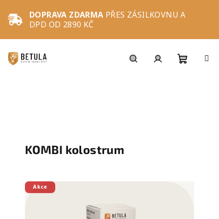
Přejít
na
DOPRAVA ZDARMA
PŘES ZÁSILKOVNU A
obsah
DPD OD 2890 KČ
Nákupní
Hledat
Přihlášení
košík
KOMBI kolostrum
Akce