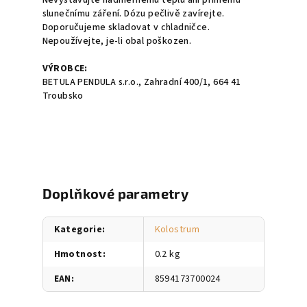
Nevystavujte nadměrnému teplu ani přímému
slunečnímu záření. Dózu pečlivě zavírejte.
Doporučujeme skladovat v chladničce.
Nepoužívejte, je-li obal poškozen.
VÝROBCE:
BETULA PENDULA s.r.o., Zahradní 400/1, 664 41
Troubsko
Doplňkové parametry
Kategorie
:
Kolostrum
Hmotnost
:
0.2 kg
EAN
:
8594173700024