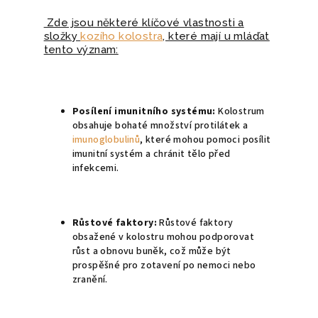
Zde jsou některé klíčové vlastnosti a
složky
kozího kolostra
, které mají u mláďat
tento význam:
Posílení imunitního systému:
Kolostrum
obsahuje bohaté množství protilátek a
imunoglobulinů
, které mohou pomoci posílit
imunitní systém a chránit tělo před
infekcemi.
Růstové faktory:
Růstové faktory
obsažené v kolostru mohou podporovat
růst a obnovu buněk, což může být
prospěšné pro zotavení po nemoci nebo
zranění.