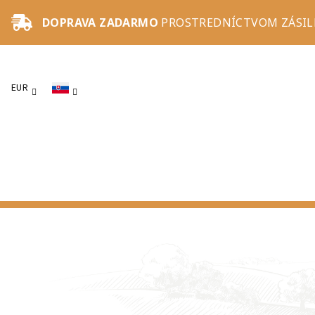
Prejsť
DOPRAVA ZADARMO
PROSTREDNÍCTVOM ZÁSILK
na
obsah
EUR