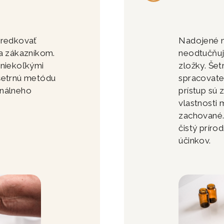
tredkovať
Nadojené m
ra zákazníkom.
neodtučňuj
 niekoľkými
zložky. Šet
 šetrnú metódu
spracovat
inálneho
prístup sú 
vlastnosti 
zachované. 
čistý prír
účinkov.