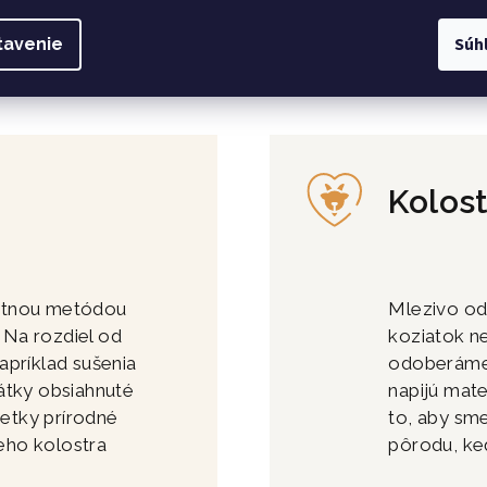
Súh
tavenie
Kolos
átnou metódou
Mlezivo od
. Na rozdiel od
koziatok n
apríklad sušenia
odoberáme 
átky obsiahnuté
napijú mat
šetky prírodné
to, aby sm
ieho kolostra
pôrodu, ke