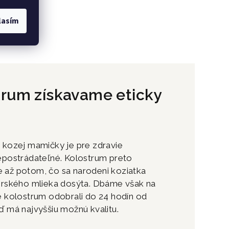
lasím
trum získavame eticky
 kozej mamičky je pre zdravie
epostrádateľné. Kolostrum preto
až potom, čo sa narodeni koziatka
erského mlieka dosýta. Dbáme však na
e kolostrum odobrali do 24 hodín od
ď má najvyššiu možnú kvalitu.