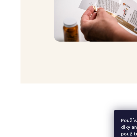
Použív
díky a
použit