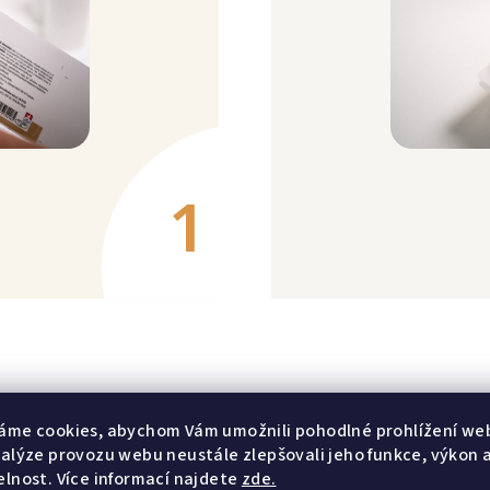
1
áme cookies, abychom Vám umožnili pohodlné prohlížení we
nalýze provozu webu neustále zlepšovali jeho funkce, výkon 
elnost. Více informací najdete
zde.