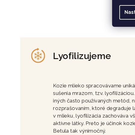
Nas
Lyofilizujeme
Kozie mlieko spracovávame unik
sušenia mrazom, tzv. lyofilizáciou
iných často používaných metód, n
rozprašovaním, ktoré degraduje l
v mlieku, lyofilizácia zachováva v
aktívne látky. Preto je účinok koz
Betula tak výnimočný.