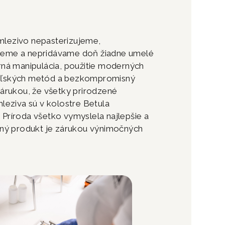
lezivo nepasterizujeme,
eme a nepridávame doň žiadne umelé
rná manipulácia, použitie moderných
eľských metód a bezkompromisný
zárukou, že všetky prirodzené
mleziva sú v kolostre Betula
Príroda všetko vymyslela najlepšie a
odný produkt je zárukou výnimočných