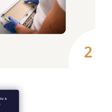
2
bu a
a