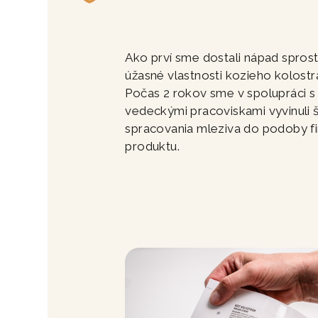
Ako prví sme dostali nápad spros
úžasné vlastnosti kozieho kolost
Počas 2 rokov sme v spolupráci s
vedeckými pracoviskami vyvinuli
spracovania mleziva do podoby f
produktu.