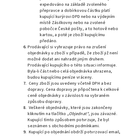
expedováno na základě zvoleného
přepravce a dobírkovou částku platí
kupující kurýrovi DPD nebo na výdejním
místě Zásilkovny nebo na zvolené
pobočce České pošty, a to hotově nebo
kartou, a poté je zboží kupujícímu
předáno.
Prodávající si vyhrazuje právo na zrušení
objednávky u zboží v případě, že zboží již není
možné dodat ani nahradit jiným druhem.
Prodávající kupujícího o této situaci informuje.
Byla-li část nebo celá objednávka uhrazena,
budou kupujícímu peníze vráceny.
Ceny zboží jsou uvedeny včetně DPH a bez
dopravy. Cena dopravy je připočtena k celkové
ceně objednávky v závislosti na vybraném
způsobu dopravy.
Veškeré objednávky, které jsou zakončeny
kliknutím na tlačítko
„Objednat“
, jsou závazné.
Kupující tímto způsobem potvrzuje, že byl
seznámen s obchodními podmínkami.
Kupující po objednání obdrží potvrzovací email,