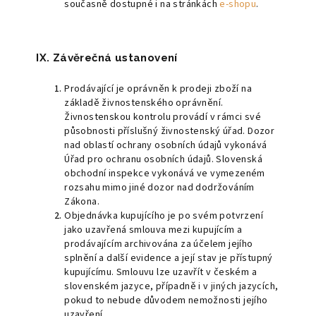
současně dostupné i na stránkách
e-shopu
.
IX. Závěrečná ustanovení
Prodávající je oprávněn k prodeji zboží na
základě živnostenského oprávnění.
Živnostenskou kontrolu provádí v rámci své
působnosti příslušný živnostenský úřad. Dozor
nad oblastí ochrany osobních údajů vykonává
Úřad pro ochranu osobních údajů. Slovenská
obchodní inspekce vykonává ve vymezeném
rozsahu mimo jiné dozor nad dodržováním
Zákona.
Objednávka kupujícího je po svém potvrzení
jako uzavřená smlouva mezi kupujícím a
prodávajícím archivována za účelem jejího
splnění a další evidence a její stav je přístupný
kupujícímu. Smlouvu lze uzavřít v českém a
slovenském jazyce, případně i v jiných jazycích,
pokud to nebude důvodem nemožnosti jejího
uzavření.