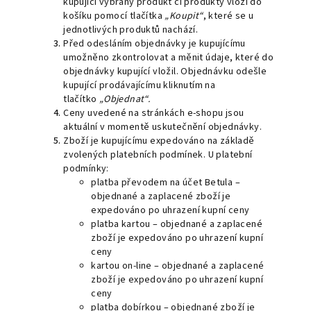
kupující vybraný produkt či produkty vloží do
košíku pomocí tlačítka
„Koupit“
, které se u
jednotlivých produktů nachází.
Před odesláním objednávky je kupujícímu
umožněno zkontrolovat a měnit údaje, které do
objednávky kupující vložil. Objednávku odešle
kupující prodávajícímu kliknutím na
tlačítko
„Objednat“.
Ceny uvedené na stránkách e-shopu jsou
aktuální v momentě uskutečnění objednávky.
Zboží je kupujícímu expedováno na základě
zvolených platebních podmínek. U platební
podmínky:
platba převodem na účet Betula –
objednané a zaplacené zboží je
expedováno po uhrazení kupní ceny
platba kartou – objednané a zaplacené
zboží je expedováno po uhrazení kupní
ceny
kartou on-line – objednané a zaplacené
zboží je expedováno po uhrazení kupní
ceny
platba dobírkou – objednané zboží je