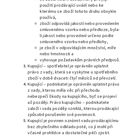
použití prodávající uvádí nebo ke
kterému se zboží tohoto druhu obvykle
používá,
zboží odpovídá jakostí nebo provedením
smluvenému vzorku nebo předloze, byla-
li jakost nebo provedení určeno podle
smluveného vzorku nebo předlohy,
je zboží v odpovídajícím množství, míře
nebo hmotnosti a
vyhovuje požadavkům právních předpisů.
Kupující – spotřebitel je oprávněn uplatnit
právo z vady, která se vyskytne u spotřebního
zboží v době dvaceti čtyř měsíců od převzetí.
Kupující – podnikatel je oprávněn uplatnit právo
z vady, kterou měla věc při přechodu
nebezpečí škody na kupujícího, byť se projeví
až později. Právo kupujícího – podnikatele
založí i vada později vzniklá, kterou prodávající
způsobil porušením své povinnosti.
Kupující je povinen oznámit vadu prodávajícímu
bez zbytečného odkladu poté, co jí mohl při
včasné prohlídce a dostatečné péči zjistit.