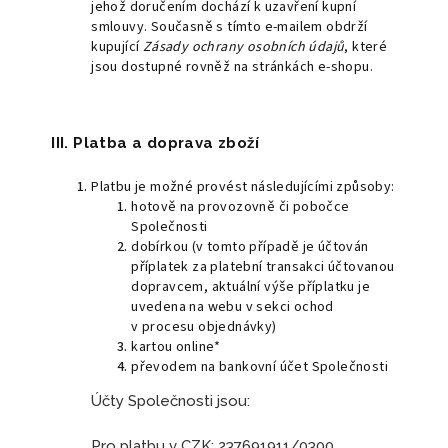
jehož doručením dochází k uzavření kupní
smlouvy. Současně s tímto e-mailem obdrží
kupující
Zásady ochrany osobních údajů
, které
jsou dostupné rovněž na stránkách e-shopu.
III. Platba a doprava zboží
Platbu je možné provést následujícími způsoby:
hotově na provozovně či pobočce
Společnosti
dobírkou (v tomto případě je účtován
příplatek za platební transakci účtovanou
dopravcem, aktuální výše příplatku je
uvedena na webu v sekci ochod
v procesu objednávky)
kartou online*
převodem na bankovní účet Společnosti
Účty Společnosti jsou:
Pro platbu v CZK: 237691911/0300