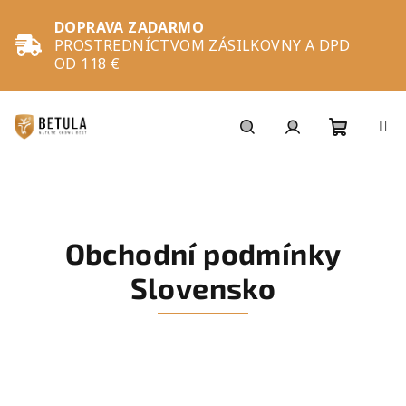
Prejsť
na
DOPRAVA ZADARMO
obsah
PROSTREDNÍCTVOM ZÁSILKOVNY A DPD
OD 118 €
Nákupn
Hľadať
Prihlásenie
košík
Obchodní podmínky
Slovensko