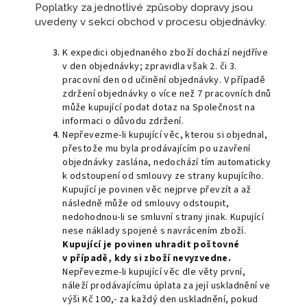
Poplatky za jednotlivé způsoby dopravy jsou
uvedeny v sekci obchod v procesu objednávky.
K expedici objednaného zboží dochází nejdříve
v den objednávky; zpravidla však 2. či 3.
pracovní den od učinění objednávky. V případě
zdržení objednávky o více než 7 pracovních dnů
může kupující podat dotaz na Společnost na
informaci o důvodu zdržení.
Nepřevezme-li kupující věc, kterou si objednal,
přestože mu byla prodávajícím po uzavření
objednávky zaslána, nedochází tím automaticky
k odstoupení od smlouvy ze strany kupujícího.
Kupující je povinen věc nejprve převzít a až
následně může od smlouvy odstoupit,
nedohodnou-li se smluvní strany jinak. Kupující
nese náklady spojené s navrácením zboží.
Kupující je povinen uhradit poštovné
v případě, kdy si zboží nevyzvedne.
Nepřevezme-li kupující věc dle věty první,
náleží prodávajícímu úplata za její uskladnění ve
výši Kč 100,- za každý den uskladnění, pokud