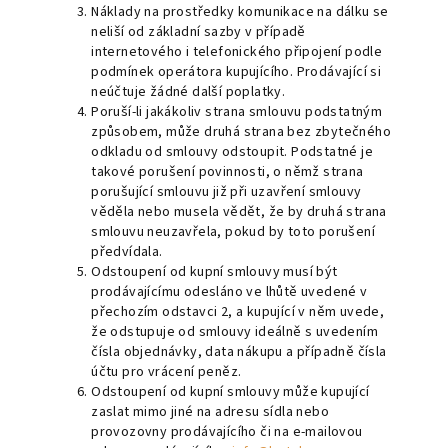
Náklady na prostředky komunikace na dálku se
neliší od základní sazby v případě
internetového i telefonického připojení podle
podmínek operátora kupujícího. Prodávající si
neúčtuje žádné další poplatky.
Poruší-li jakákoliv strana smlouvu podstatným
způsobem, může druhá strana bez zbytečného
odkladu od smlouvy odstoupit. Podstatné je
takové porušení povinnosti, o němž strana
porušující smlouvu již při uzavření smlouvy
věděla nebo musela vědět, že by druhá strana
smlouvu neuzavřela, pokud by toto porušení
předvídala.
Odstoupení od kupní smlouvy musí být
prodávajícímu odesláno ve lhůtě uvedené v
přechozím odstavci 2, a kupující v něm uvede,
že odstupuje od smlouvy ideálně s uvedením
čísla objednávky, data nákupu a případně čísla
účtu pro vrácení peněz.
Odstoupení od kupní smlouvy může kupující
zaslat mimo jiné na adresu sídla nebo
provozovny prodávajícího či na e-mailovou