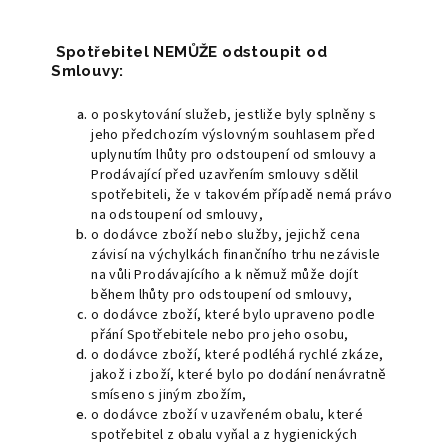
Spotřebitel NEMŮŽE odstoupit od
Smlouvy:
o poskytování služeb, jestliže byly splněny s
jeho předchozím výslovným souhlasem před
uplynutím lhůty pro odstoupení od smlouvy a
Prodávající před uzavřením smlouvy sdělil
spotřebiteli, že v takovém případě nemá právo
na odstoupení od smlouvy,
o dodávce zboží nebo služby, jejichž cena
závisí na výchylkách finančního trhu nezávisle
na vůli Prodávajícího a k němuž může dojít
během lhůty pro odstoupení od smlouvy,
o dodávce zboží, které bylo upraveno podle
přání Spotřebitele nebo pro jeho osobu,
o dodávce zboží, které podléhá rychlé zkáze,
jakož i zboží, které bylo po dodání nenávratně
smíseno s jiným zbožím,
o dodávce zboží v uzavřeném obalu, které
spotřebitel z obalu vyňal a z hygienických