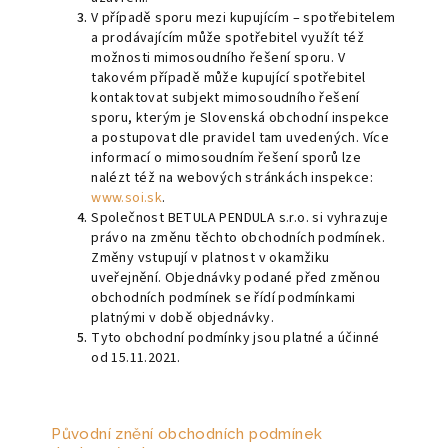
V případě sporu mezi kupujícím – spotřebitelem
a prodávajícím může spotřebitel využít též
možnosti mimosoudního řešení sporu. V
takovém případě může kupující spotřebitel
kontaktovat subjekt mimosoudního řešení
sporu, kterým je Slovenská obchodní inspekce
a postupovat dle pravidel tam uvedených. Více
informací o mimosoudním řešení sporů lze
nalézt též na webových stránkách inspekce:
www.soi.sk
.
Společnost BETULA PENDULA s.r.o. si vyhrazuje
právo na změnu těchto obchodních podmínek.
Změny vstupují v platnost v okamžiku
uveřejnění. Objednávky podané před změnou
obchodních podmínek se řídí podmínkami
platnými v době objednávky.
Tyto obchodní podmínky jsou platné a účinné
od 15.11.2021.
Původní znění obchodních podmínek