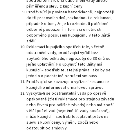
spotřebitel nárok na odstranění vady anebo
přiměřenou slevu z kupní ceny.
Prodávající je povinen bezodkladně, nejpozději
do tří pracovních dnů, rozhodnout o reklamaci,
případně o tom, že je k rozhodnutí potřebné
odborné posouzení. Informaci o nutnosti
odborného posouzení kupujícímu v této lhůtě
sdělí.
Reklamaci kupujícího spotřebitele, včetně
odstranění vady, prodávající vyřídí bez
zbytečného odkladu, nejpozději do 30 dnů od
jejího uplatnění. Po uplynutí této lhůty má
kupující – spotřebitel stejná práva, jako by se
jednalo o podstatné porušení smlouvy.
Prodávající se zavazuje o vyřízení reklamace
kupujícího informovat e-mailovou zprávou.
Vyskytla-li se odstranitelná vada po opravě
opakovaně (třetí reklamace pro stejnou závadu
nebo čtvrtá pro odlišné závady) nebo má zboží
větší počet vad (nejméně tři vady současně),
může kupující – spotřebitel uplatnit právo na
slevu z kupní ceny, výměnu zboží nebo
odstoupit od smlouvy.