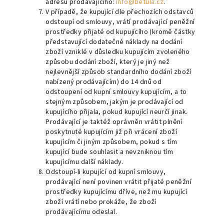
adresu prodávajícího:
info@betula.cz
.
V případě, že kupující dle přechozích odstavců
odstoupí od smlouvy, vrátí prodávající peněžní
prostředky přijaté od kupujícího (kromě částky
představující dodatečné náklady na dodání
zboží vzniklé v důsledku kupujícím zvoleného
způsobu dodání zboží, který je jiný než
nejlevnější způsob standardního dodání zboží
nabízený prodávajícím) do 14 dnů od
odstoupení od kupní smlouvy kupujícím, a to
stejným způsobem, jakým je prodávající od
kupujícího přijala, pokud kupující neurčí jinak.
Prodávající je taktéž oprávněn vrátit plnění
poskytnuté kupujícím již při vrácení zboží
kupujícím či jiným způsobem, pokud s tím
kupující bude souhlasit a nevzniknou tím
kupujícímu další náklady.
Odstoupí-li kupující od kupní smlouvy,
prodávající není povinen vrátit přijaté peněžní
prostředky kupujícímu dříve, než mu kupující
zboží vrátí nebo prokáže, že zboží
prodávajícímu odeslal.