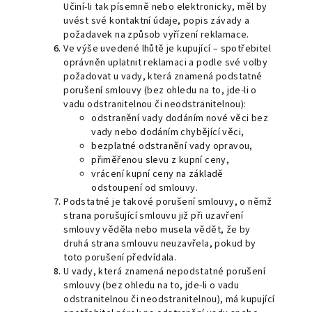
Učiní-li tak písemně nebo elektronicky, měl by
uvést své kontaktní údaje, popis závady a
požadavek na způsob vyřízení reklamace.
Ve výše uvedené lhůtě je kupující – spotřebitel
oprávněn uplatnit reklamaci a podle své volby
požadovat u vady, která znamená podstatné
porušení smlouvy (bez ohledu na to, jde-li o
vadu odstranitelnou či neodstranitelnou):
odstranění vady dodáním nové věci bez
vady nebo dodáním chybějící věci,
bezplatné odstranění vady opravou,
přiměřenou slevu z kupní ceny,
vrácení kupní ceny na základě
odstoupení od smlouvy.
Podstatné je takové porušení smlouvy, o němž
strana porušující smlouvu již při uzavření
smlouvy věděla nebo musela vědět, že by
druhá strana smlouvu neuzavřela, pokud by
toto porušení předvídala.
U vady, která znamená nepodstatné porušení
smlouvy (bez ohledu na to, jde-li o vadu
odstranitelnou či neodstranitelnou), má kupující