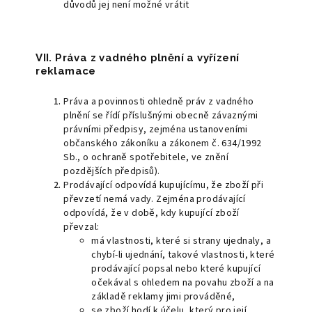
důvodů jej není možné vrátit
VII. Práva z vadného plnění a vyřízení
reklamace
Práva a povinnosti ohledně práv z vadného
plnění se řídí příslušnými obecně závaznými
právními předpisy, zejména ustanoveními
občanského zákoníku a zákonem č. 634/1992
Sb., o ochraně spotřebitele, ve znění
pozdějších předpisů).
Prodávající odpovídá kupujícímu, že zboží při
převzetí nemá vady. Zejména prodávající
odpovídá, že v době, kdy kupující zboží
převzal:
má vlastnosti, které si strany ujednaly, a
chybí-li ujednání, takové vlastnosti, které
prodávající popsal nebo které kupující
očekával s ohledem na povahu zboží a na
základě reklamy jimi prováděné,
se zboží hodí k účelu, který pro její