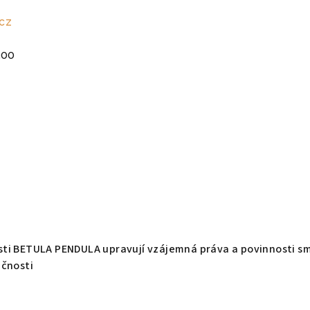
cz
300
i BETULA PENDULA upravují vzájemná práva a povinnosti smlu
ečnosti