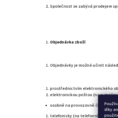
Společnost se zabývá prodejem spo
Objednávka zboží
Objednávky je možné učinit následu
prostřednictvím elektronického o
elektronickou poštou (na e-mailo
Použív
osobně na provozovně či pobočce 
díky a
použit
telefonicky (na telefonním čísle u