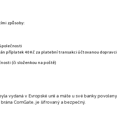
cími způsoby:
Společnosti
án příplatek 40 Kč za platební transakci účtovanou dopravci
osti (či složenkou na poště)
e byla vydaná v Evropské unii a máte u své banky povoleny
ní brána ComGate, je šifrovaný a bezpečný.