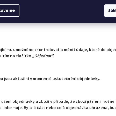
Súh
tavenie
íhá tak, že kupující vybraný produkt či produkty vloží do k
jícímu umožněno zkontrolovat a měnit údaje, které do objed
nutím na tlačítko
„Objednat”.
u jsou aktuální v momentě uskutečnění objednávky.
zrušení objednávky u zboží v případě, že zboží již není možn
aci informuje. Byla-li část nebo celá objednávka uhrazena, b