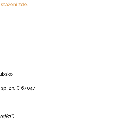
stažení zde.
oubsko
sp. zn. C 67047
ající“
)