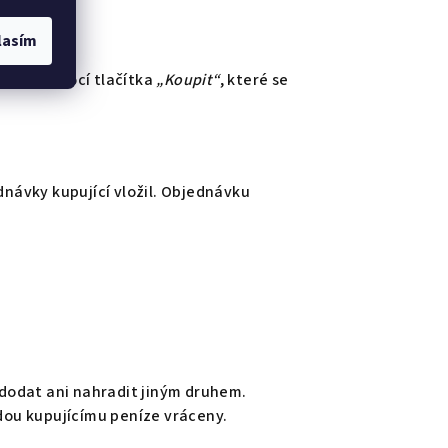
lasím
ošíku pomocí tlačítka
„Koupit“
, které se
návky kupující vložil. Objednávku
é dodat ani nahradit jiným druhem.
udou kupujícímu peníze vráceny.