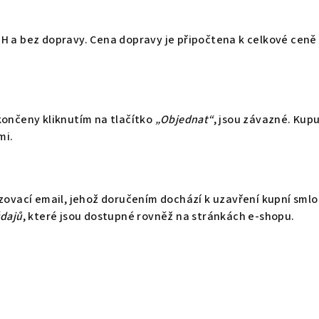
H a bez dopravy. Cena dopravy je připočtena k celkové ceně
končeny kliknutím na tlačítko
„Objednat“
, jsou závazné. Kup
mi.
rzovací email, jehož doručením dochází k uzavření kupní sml
údajů
, které jsou dostupné rovněž na stránkách e-shopu.