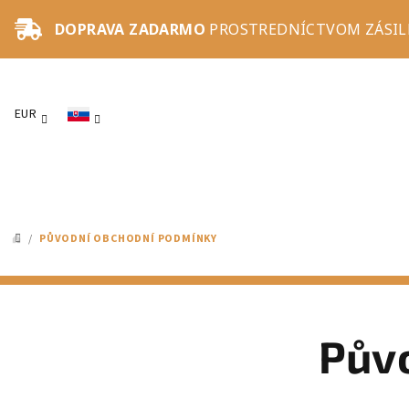
Prejsť
DOPRAVA ZADARMO
PROSTREDNÍCTVOM ZÁSILK
na
obsah
EUR
/
PŮVODNÍ OBCHODNÍ PODMÍNKY
DOMOV
Pův