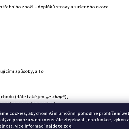
třebního zboží – doplňků stravy a sušeného ovoce.
jícími způsoby, a to:
bchodu (dále také jen
„e-shop“
),
vou adresu uvedenou výše),
áme cookies, abychom Vám umožnili pohodlné prohlížení we
Společnosti,
nalýze provozu webu neustále zlepšovali jeho funkce, výkon 
elnost. Více informací najdete
zde.
vedeném výše).