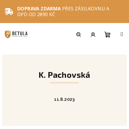
Přejít
na
DOPRAVA ZDARMA
PŘES ZÁSILKOVNU A
obsah
DPD OD 2890 KČ
Nákupní
Hledat
Přihlášení
košík
K. Pachovská
11.8.2023