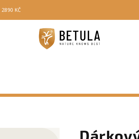
 2890 KČ
Dárkový