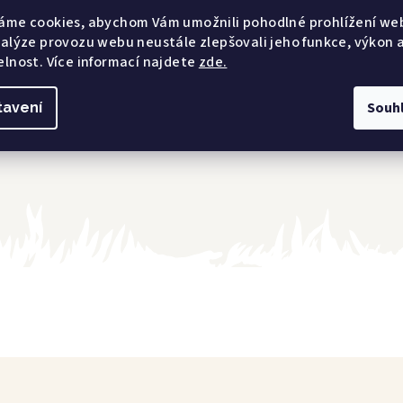
áme cookies, abychom Vám umožnili pohodlné prohlížení we
nalýze provozu webu neustále zlepšovali jeho funkce, výkon 
elnost. Více informací najdete
zde.
E-shop
Souh
tavení
9021000020