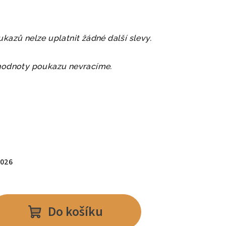
azů nelze uplatnit žádné další slevy.
hodnoty poukazu nevracíme.
č
2026
Do košíku