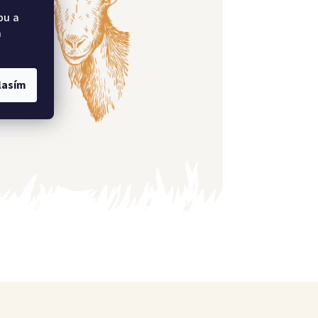
bu a
a
lasím