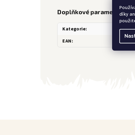
Použív
Doplňkové parametry
díky a
použit
Kategorie
:
Nas
EAN
: