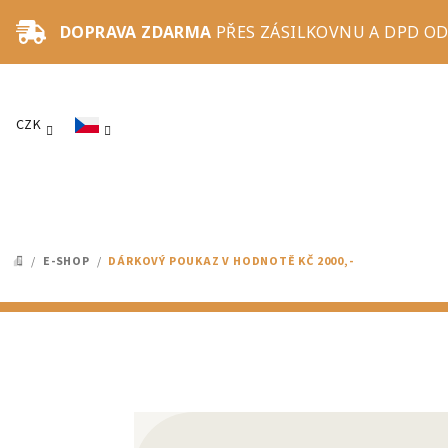
Přejít
DOPRAVA ZDARMA
PŘES ZÁSILKOVNU A DPD OD
na
obsah
CZK
/
E-SHOP
/
DÁRKOVÝ POUKAZ V HODNOTĚ KČ 2000,-
DOMŮ