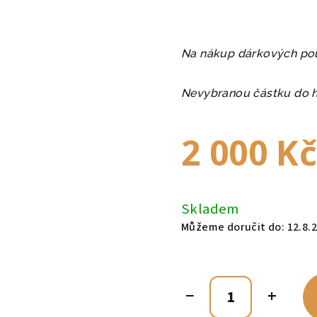
Na nákup dárkových pouk
Nevybranou částku do 
2 000 K
Měrná
cena:
Skladem
Můžeme doručit do:
12.8.
−
+