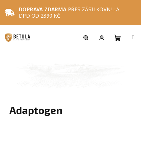
Přejít
na
DOPRAVA ZDARMA
PŘES ZÁSILKOVNU A
obsah
DPD OD 2890 KČ
Nákupní
Hledat
Přihlášení
košík
Adaptogen