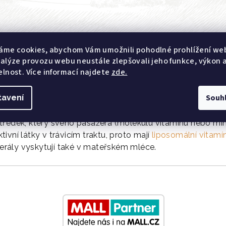
áme cookies, abychom Vám umožnili pohodlné prohlížení we
nalýze provozu webu neustále zlepšovali jeho funkce, výkon 
elnost. Více informací najdete
zde.
Souh
tavení
ku „zabalit“ do malých tukových kuliček (tzv. liposomů), a
tředek, který svého pasažéra (molekulu vitamínu nebo min
ktivní látky v trávicím traktu, proto mají
liposomální vitamí
inerály vyskytují také v mateřském mléce.