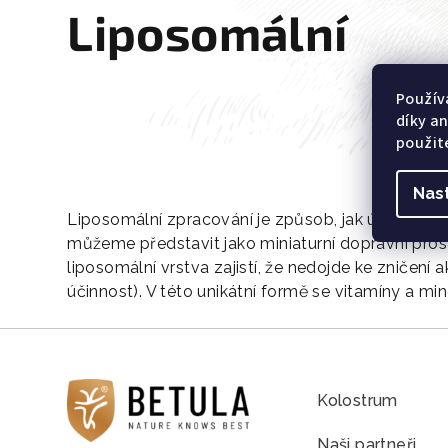
Liposomální
Použív
díky a
použit
Nas
Liposomální zpracování je způsob, jak účinnou lát
můžeme představit jako miniaturní dopravní pros
liposomální vrstva zajistí, že nedojde ke zničení a
účinnost). V této unikátní formě se vitamíny a m
Kolostrum
Naši partneři