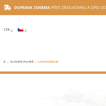
Přejít
DOPRAVA ZDARMA
PŘES ZÁSILKOVNU A DPD OD
na
obsah
CZK
/
SLOVNÍK POJMŮ
/
LIPOSOMÁLNÍ
DOMŮ