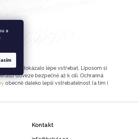
bu a
a
lasím
by ji tělo dokázalo lépe vstřebat. Liposom si
erálu) doveze bezpečně až k cíli. Ochranná
ny
obecně daleko lepší vstřebatelnost (a tím i
Kontakt