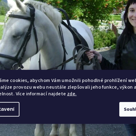
áme cookies, abychom Vám umožnili pohodlné prohlížení we
nalýze provozu webu neustále zlepšovali jeho funkce, výkon 
elnost. Více informací najdete
zde.
Souh
tavení