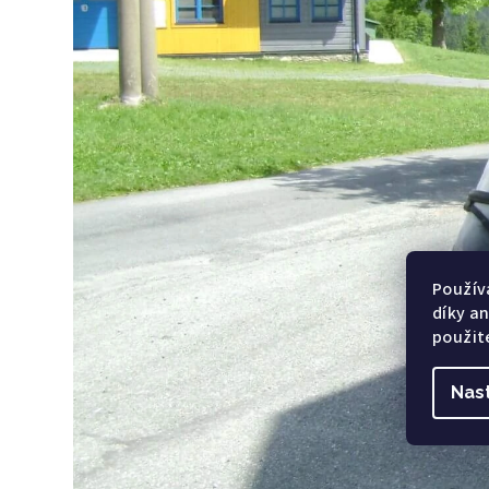
Použív
díky a
použit
Nas