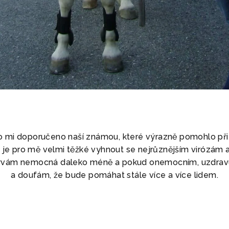
lo mi doporučeno naší známou, které výrazně pomohlo př
e, je pro mě velmi těžké vyhnout se nejrůznějším virózám 
bývám nemocná daleko méně a pokud onemocním, uzdravuji s
a doufám, že bude pomáhat stále více a více lidem.