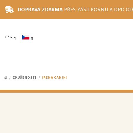
Přejít
DOPRAVA ZDARMA
PŘES ZÁSILKOVNU A DPD OD
na
obsah
CZK
/
ZKUŠENOSTI
/
IRENA CANINI
DOMŮ