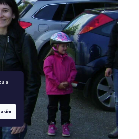
bu a
a
lasím