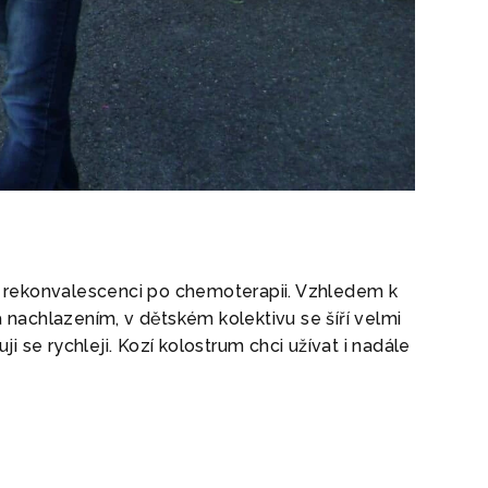
i rekonvalescenci po chemoterapii. Vzhledem k
a nachlazením, v dětském kolektivu se šíří velmi
e rychleji. Kozí kolostrum chci užívat i nadále