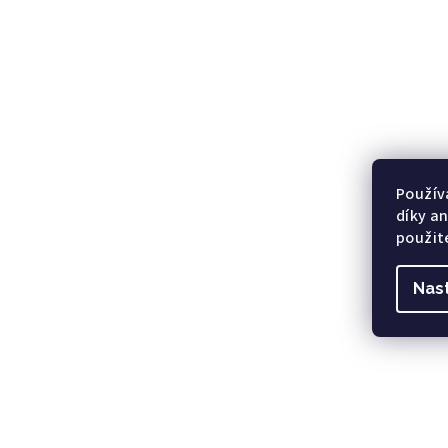
Použív
díky a
použit
Nas