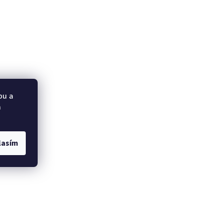
bu a
a
lasím