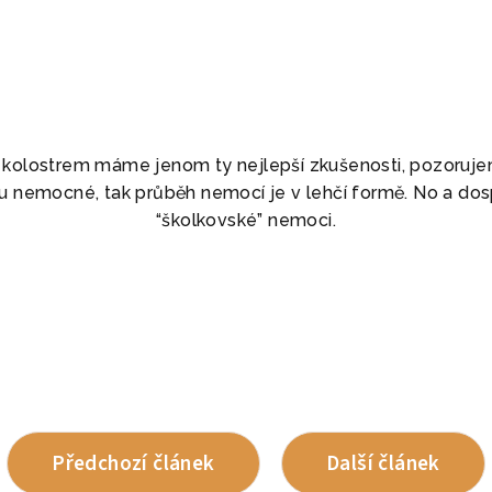
 S kolostrem máme jenom ty nejlepší zkušenosti, pozoruj
u nemocné, tak průběh nemocí je v lehčí formě. No a dospě
“školkovské” nemoci.
Předchozí článek
Další článek