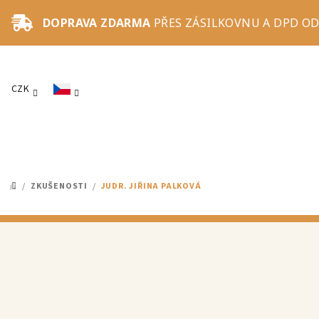
Přejít
DOPRAVA ZDARMA
PŘES ZÁSILKOVNU A DPD OD
na
obsah
CZK
/
ZKUŠENOSTI
/
JUDR. JIŘINA PALKOVÁ
DOMŮ