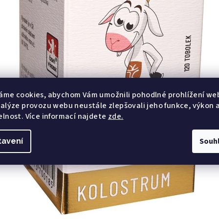
áme cookies, abychom Vám umožnili pohodlné prohlížení we
nalýze provozu webu neustále zlepšovali jeho funkce, výkon 
elnost. Více informací najdete
zde.
Souh
tavení