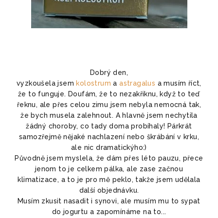
Dobrý den,
vyzkoušela jsem
kolostrum
a
astragalus
a musím říct,
že to funguje. Doufám, že to nezakřiknu, když to teď
řeknu, ale přes celou zimu jsem nebyla nemocná tak,
že bych musela zalehnout. A hlavně jsem nechytila
žádný choroby, co tady doma probíhaly! Párkrát
samozřejmě nějaké nachlazení nebo škrábání v krku,
ale nic dramatickýho:)
Původně jsem myslela, že dám přes léto pauzu, přece
jenom to je celkem pálka, ale zase začnou
klimatizace, a to je pro mě peklo, takže jsem udělala
další objednávku.
Musím zkusit nasadit i synovi, ale musím mu to sypat
do jogurtu a zapomínáme na to...