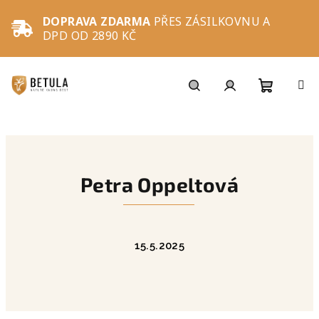
Přejít
na
DOPRAVA ZDARMA
PŘES ZÁSILKOVNU A
obsah
DPD OD 2890 KČ
Nákupní
Hledat
Přihlášení
košík
Petra Oppeltová
15.5.2025