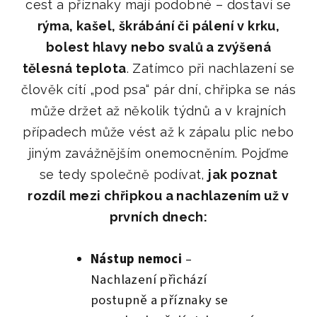
cest a příznaky mají podobné
–
dostaví se
rýma, kašel, škrábání či pálení v krku,
bolest hlavy nebo svalů a zvýšená
tělesná teplota
. Zatímco při nachlazení se
člověk cítí
„pod psa“
pár dní, chřipka se nás
může držet až několik týdnů a v krajních
případech může vést až k zápalu plic nebo
jiným zavážnějším onemocněním. Pojďme
se tedy společně podívat,
jak poznat
rozdíl mezi chřipkou a nachlazením už v
prvních dnech:
Nástup nemoci
–
N
achlazení přichází
postupně a příznaky se