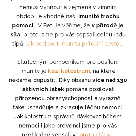
nemusí vyhnout a zejména v zimním
období je vhodné naší
imunitě trochu
pomoci
.
V Betule věříme, že
v přírodě je
síla
, proto jsme pro vás sepsali celou řadu
tipů,
jak podpořit imunitu přírodní cestou
.
Skutečným pomocníkem pro posílení
imunity je
kozí kolostrum
, na které
nedáme dopustit. Díky obsahu
více než 130
aktivních látek
pomáhá posilovat
přirozenou obranyschopnost a výrazně
také usnadňuje a zkracuje léčbu nemocí.
Jak kolostrum správně dávkovat během
nemoci i jako prevenci jsme pro vás
přehledně sepsali v
tomto článku
.