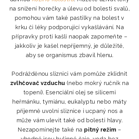
na snížení horečky a úlevu od bolesti svalů,
pomohou vám také pastilky na bolest v
krku či léky podporující vykašlávání. Na
přípravky proti kašli naopak zapomeňte
–
jakkoliv je kašel nepříjemný, je důležité,
aby se organismus zbavil hlenu.
Podrážděnou sliznici vám pomůže zklidnit
zvlhčovač vzduchu
(nebo mokrý ručník na
topení). Esenciální olej se silicemi
heřmánku, tymiánu, eukalyptu nebo máty
příjemně uvolní sliznice i ucpaný nos a
může vám ulevit také od bolesti hlavy.
Nezapomínejte také na
pitný režim
–
vhodné jsou bylinné čaje, voda bez