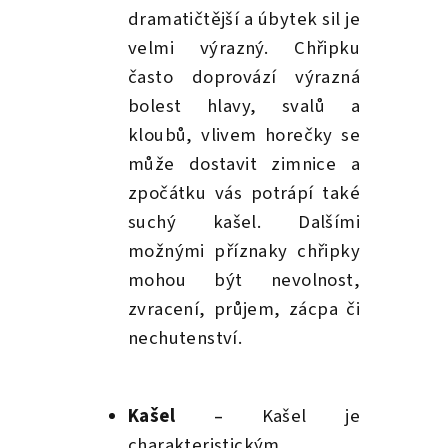
dramatičtější a úbytek sil je
velmi výrazný. Chřipku
často doprovází výrazná
bolest hlavy, svalů a
kloubů,
vlivem horečky se
může dostavit zimnice a
zpočátku vás potrápí také
suchý kašel. Dalšími
možnými příznaky chřipky
mohou být nevolnost,
zvracení, průjem, zácpa či
nechutenství.
Kašel
–
Kašel je
charakteristickým