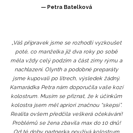
—
Petra Batelková
„
Váš přípravek jsme se rozhodli vyzkoušet
poté, co manželka již dva roky po sobě
měla vždy celý podzim a část zimy rýmu a
nachlazení. Olynth a podobné preparáty
jsme kupovali po litrech, výsledek žádný.
Kamarádka Petra nám doporučila vaše kozí
kolostrum. Musím se přiznat, že k účinkům
kolostra jsem měl apriori značnou “skepsi”.
Realita ovšem předčila veškerá očekávání!
Problémů se žena zbavila max do 10 dnů!
Od té doby partnerka používá kolostrum