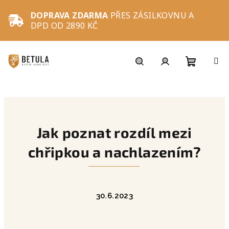
Přejít
na
DOPRAVA ZDARMA
PŘES ZÁSILKOVNU A
obsah
DPD OD 2890 KČ
Nákupní
Hledat
Přihlášení
košík
Jak poznat rozdíl mezi
chřipkou a nachlazením?
30.6.2023