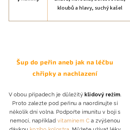
kloubů a hlavy, suchý kašel
Šup do peřin aneb jak na léčbu
chřipky a nachlazení
V obou případech je důležitý
klidový režim
.
Proto zalezte pod peřinu a naordinujte si
několik dní volna. Podpořte imunitu v boji s
nemocí, například
vitamínem C
a zvýšenou
dávkou
kozího kolostra
. Můžete užívat léky