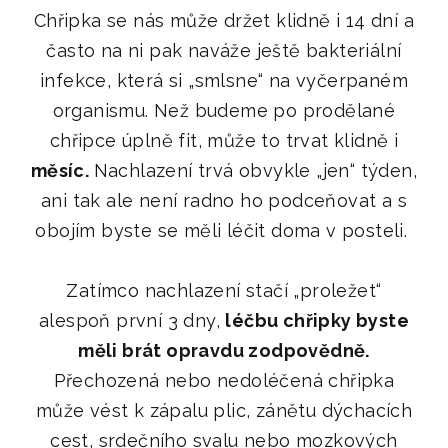
Chřipka se nás může držet klidně i 14 dní a
často na ni pak naváže ještě bakteriální
infekce, která si
„smlsne“ na vyčerpaném
organismu
. Než budeme po prodělané
chřipce úplně fit, může to trvat klidně i
měsíc.
Nachlazení trvá obvykle „jen“ týden,
ani tak ale není radno ho podceňovat a s
obojím byste se měli léčit doma v posteli.
Zatímco nachlazení stačí
„pro
ležet
“
alespoň první 3 dny,
léčbu chřipky byste
měli brát opravdu zodpovědně.
Přechozená nebo nedoléčená chřipka
může vést k zápalu plic, zánětu dýchacích
cest, srdečního svalu nebo mozkových