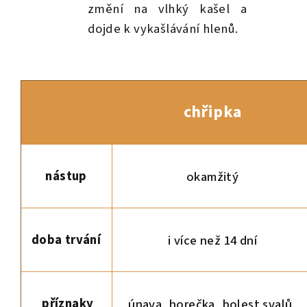
změní na vlhký kašel a
dojde k vykašlávání hlenů.
chřipka
nástup
okamžitý
doba trvání
i více než 14 dní
příznaky
únava, horečka, bolest svalů,