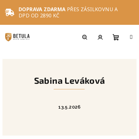
Přejít
na
DOPRAVA ZDARMA
PŘES ZÁSILKOVNU A
obsah
DPD OD 2890 KČ
Nákupní
Hledat
Přihlášení
košík
Sabina Leváková
13.5.2026