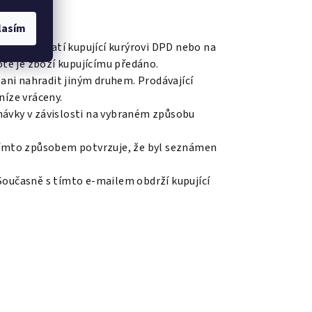
lasím
částku platí kupující kurýrovi DPD nebo na
té je zboží kupujícímu předáno.
 ani nahradit jiným druhem. Prodávající
níze vráceny.
návky v závislosti na vybraném způsobu
 tímto způsobem potvrzuje, že byl seznámen
 Současně s tímto e-mailem obdrží kupující