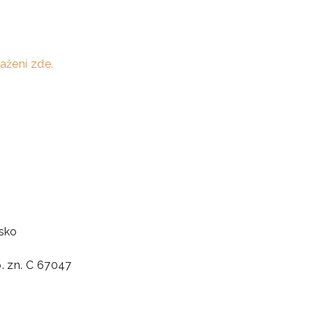
ažení zde.
bsko
. zn. C 67047