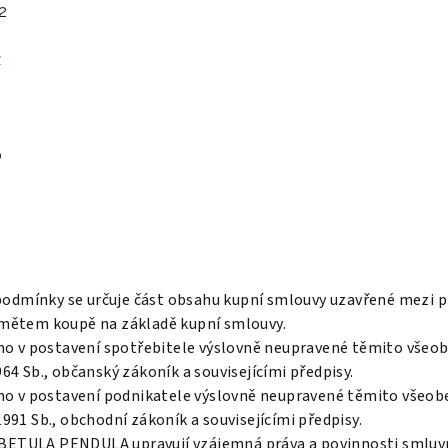
2
z
0
dmínky se určuje část obsahu kupní smlouvy uzavřené mezi pro
dmětem koupě na základě kupní smlouvy.
cího v postavení spotřebitele výslovně neupravené těmito vše
64 Sb., občanský zákoník a souvisejícími předpisy.
cího v postavení podnikatele výslovně neupravené těmito všeo
991 Sb., obchodní zákoník a souvisejícími předpisy.
ETULA PENDULA upravují vzájemná práva a povinnosti smluvníc