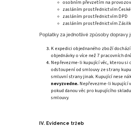
osobním převzetím na provozov
zasláním prostřednictvím České
zasláním prostřednictvím DPD
zasláním prostřednictvím Zásil
Poplatky za jednotlivé způsoby dopravy 
K expedici objednaného zboží dochází n
objednávky o více než 7 pracovních dn
Nepřevezme-li kupující věc, kterou si
odstoupení od smlouvy ze strany kupuj
smluvní strany jinak. Kupující nese n
nevyzvedne.
Nepřevezme-li kupující vě
pokud danou věc pro kupujícího skladuj
smlouvy.
IV. Evidence tržeb