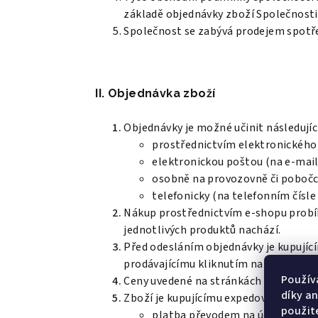
základě objednávky zboží Společnosti
Společnost se zabývá prodejem spotře
II. Objednávka zboží
Objednávky je možné učinit následujíc
prostřednictvím elektronického
elektronickou poštou (na e-mail
osobně na provozovně či pobočc
telefonicky (na telefonním čísle
Nákup prostřednictvím e-shopu probíhá
jednotlivých produktů nachází.
Před odesláním objednávky je kupující
prodávajícímu kliknutím na tlačítko
„
Použív
Ceny uvedené na stránkách e-shopu j
díky a
Zboží je kupujícímu expedováno na zá
použit
platba převodem na účet Betula