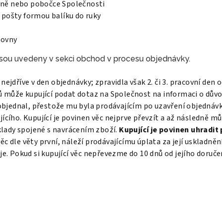
ně nebo pobočce Společnosti
 pošty formou balíku do ruky
kovny
jsou uvedeny v sekci obchod v procesu objednávky.
ejdříve v den objednávky; zpravidla však 2. či 3. pracovní den 
ů může kupující podat dotaz na Společnost na informaci o důvo
 objednal, přestože mu byla prodávajícím po uzavření objednáv
ícího. Kupující je povinen věc nejprve převzít a až následně 
áklady spojené s navrácením zboží.
Kupující je povinen uhradit
c dle věty první, náleží prodávajícímu úplata za její uskladnění
e. Pokud si kupující věc nepřevezme do 10 dnů od jejího doruče