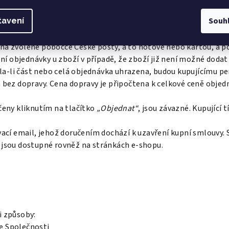
lacené zboží je expedováno po uhrazení kupní ceny
Souh
tavení
placené zboží je expedováno po uhrazení kupní ceny
ží je expedováno na základě zvoleného přepravce a dobírkovou 
na zvolené pobočce České pošty, a to hotově nebo kartou, a po
ení objednávky u zboží v případě, že zboží již není možné dodat
yla-li část nebo celá objednávka uhrazena, budou kupujícímu pe
 bez dopravy. Cena dopravy je připočtena k celkové ceně objed
čeny kliknutím na tlačítko
„Objednat“
, jsou závazné. Kupující
vací email, jehož doručením dochází k uzavření kupní smlouvy.
é jsou dostupné rovněž na stránkách e-shopu.
i způsoby:
e Společnosti