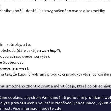
.
bního zboží – doplňků stravy, sušeného ovoce a kosmetiky.
ími způsoby, a to:
 obchodu (dále také jen
„e-shop“
),
ovou adresu uvedenou výše),
e Společnosti,
 uvedeném výše).
 tak, že kupující vybraný produkt či produkty vloží do košíku
mu umožněno zkontrolovat a měnit údaje, které do objednávky 
Objednat“.
áme cookies, abychom Vám umožnili pohodlné prohlížení we
sou aktuální v momentě uskutečnění objednávky.
nalýze provozu webu neustále zlepšovali jeho funkce, výkon 
kladě zvolených platebních podmínek. U platební podmínky:
elnost. Více informací najdete
zde.
 – objednané a zaplacené zboží je expedováno po uhrazení kup