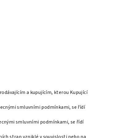
dávajícím a kupujícím, kterou Kupující
obecnými smluvními podmínkami, se řídí
becnými smluvními podmínkami, se řídí
h stran vzniklé v souvislosti nebo na