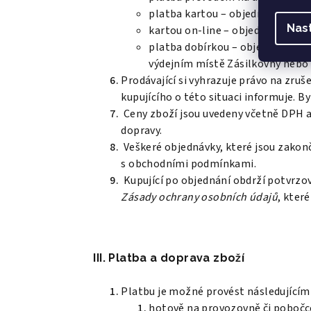
platba kartou – objednané a zap
Nas
kartou on-line – objednané a za
platba dobírkou – objednané zbo
výdejním místě Zásilkovny nebo 
Prodávající si vyhrazuje právo na zruš
kupujícího o této situaci informuje. B
Ceny zboží jsou uvedeny včetně DPH a
dopravy.
Veškeré objednávky, které jsou zakon
s obchodními podmínkami.
Kupující po objednání obdrží potvrzo
Zásady ochrany osobních údajů
, kter
III. Platba a doprava zboží
Platbu je možné provést následujícím
hotově na provozovně či pobočc