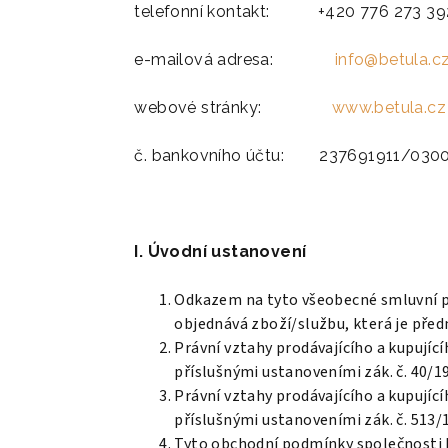
telefonní kontakt: +420 776 273 39
e-mailová adresa:
info@betula.c
webové stránky:
www.betula.cz
č. bankovního účtu: 237691911/030
I. Úvodní ustanovení
Odkazem na tyto všeobecné smluvní po
objednává zboží/službu, která je pře
Právní vztahy prodávajícího a kupují
příslušnými ustanoveními zák. č. 40/19
Právní vztahy prodávajícího a kupují
příslušnými ustanoveními zák. č. 513/1
Tyto obchodní podmínky společnosti B